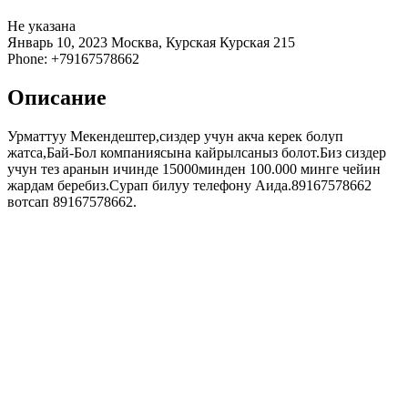
Не указана
Январь 10, 2023
Москва, Курская
Курская
215
Phone: +79167578662
Описание
Урматтуу Мекендештер,сиздер учун акча керек болуп
жатса,Бай-Бол компаниясына кайрылсаныз болот.Биз сиздер
учун тез аранын ичинде 15000минден 100.000 минге чейин
жардам беребиз.Сурап билуу телефону Аида.89167578662
вотсап 89167578662.