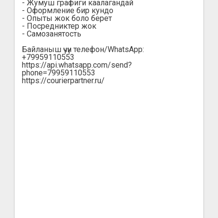
- Жумуш графиги каалагандай
- Оформление бир кундо
- Опыты жок боло берет
- Посредниктер жок
- Самозанятость
Байланыш үчүн телефон/WhatsApp:
+79959110553
https://api.whatsapp.com/send?
phone=79959110553
https://courierpartner.ru/