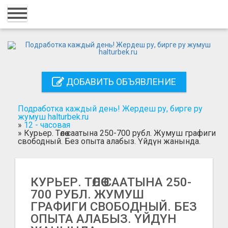
Главная
Вход
Регистрация
ДОБАВИТЬ ОБЪЯВЛЕНИЕ
Контакты
Добавить объявление
Подработка каждый день! Жердеш ру, бирге ру
жумуш halturbek.ru
»
12 - часовая
Поиск
»
Курьер. Төлөө саатына 250-700 рубл. Жумуш графиги
свободный. Без опыта алабыз. Үйдүн жанында.
КУРЬЕР. ТӨЛӨӨ СААТЫНА 250-
700 РУБЛ. ЖУМУШ
ГРАФИГИ СВОБОДНЫЙ. БЕЗ
ОПЫТА АЛАБЫЗ. ҮЙДҮН