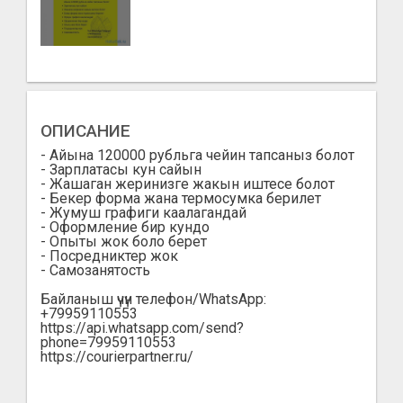
ОПИСАНИЕ
- Айына 120000 рубльга чейин тапсаныз болот
- Зарплатасы кун сайын
- Жашаган жеринизге жакын иштесе болот
- Бекер форма жана термосумка берилет
- Жумуш графиги каалагандай
- Оформление бир кундо
- Опыты жок боло берет
- Посредниктер жок
- Самозанятость
Байланыш үчүн телефон/WhatsApp:
+79959110553
https://api.whatsapp.com/send?
phone=79959110553
https://courierpartner.ru/