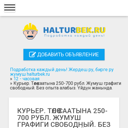
Главная
Вход
Регистрация
Контакты
ДОБАВИТЬ ОБЪЯВЛЕНИЕ
Добавить объявление
Подработка каждый день! Жердеш ру, бирге ру
Поиск
жумуш halturbek.ru
»
12 - часовая
»
Курьер. Төлөө саатына 250-700 рубл. Жумуш графиги
свободный. Без опыта алабыз. Үйдүн жанында.
КУРЬЕР. ТӨЛӨӨ СААТЫНА 250-
700 РУБЛ. ЖУМУШ
ГРАФИГИ СВОБОДНЫЙ. БЕЗ