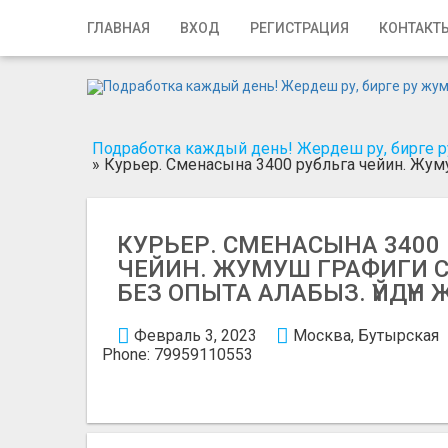
Главная
ГЛАВНАЯ
ВХОД
РЕГИСТРАЦИЯ
КОНТАКТ
Вход
Регистрация
Подработка каждый день! Жердеш ру, бирге ру
Контакты
»
Курьер. Сменасына 3400 рубльга чейин. Жум
Добавить объявление
КУРЬЕР. СМЕНАСЫНА 3400
Поиск
ЧЕЙИН. ЖУМУШ ГРАФИГИ 
БЕЗ ОПЫТА АЛАБЫЗ. ҮЙДҮН
Февраль 3, 2023
Москва, Бутырская
Phone: 79959110553