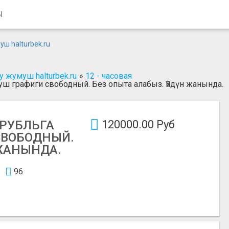
Ы
 жумуш halturbek.ru
»
12 - часовая
уш графиги свободный. Без опыта алабыз. Үйдүн жанында.
 РУБЛЬГА
120000.00 Руб
СВОБОДНЫЙ.
 ЖАНЫНДА.
96