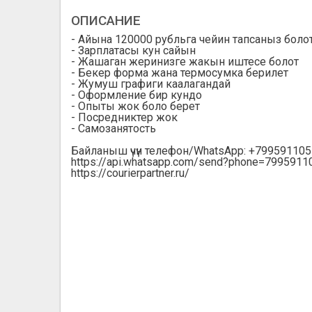
ОПИСАНИЕ
- Айына 120000 рубльга чейин тапсаныз боло
- Зарплатасы кун сайын
- Жашаган жеринизге жакын иштесе болот
- Бекер форма жана термосумка берилет
- Жумуш графиги каалагандай
- Оформление бир кундо
- Опыты жок боло берет
- Посредниктер жок
- Самозанятость
Байланыш үчүн телефон/WhatsApp: +79959110
https://api.whatsapp.com/send?phone=7995911
https://courierpartner.ru/