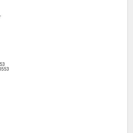
т
553
0553