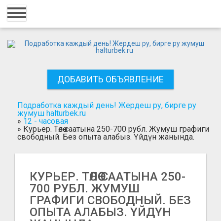
Главная
Вход
Регистрация
ДОБАВИТЬ ОБЪЯВЛЕНИЕ
Контакты
Добавить объявление
Подработка каждый день! Жердеш ру, бирге ру
жумуш halturbek.ru
»
12 - часовая
Поиск
»
Курьер. Төлөө саатына 250-700 рубл. Жумуш графиги
свободный. Без опыта алабыз. Үйдүн жанында.
КУРЬЕР. ТӨЛӨӨ СААТЫНА 250-
700 РУБЛ. ЖУМУШ
ГРАФИГИ СВОБОДНЫЙ. БЕЗ
ОПЫТА АЛАБЫЗ. ҮЙДҮН