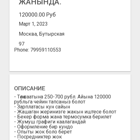
ЖАНЫНДА.
120000.00 Руб
Март 1, 2023
Москва, Бутырская
97
Phone: 79959110553
ОПИСАНИЕ
- Төлөө саатына 250-700 рубл. Айына 120000
рубльга чейин тапсаныз болот
- Зарплатасы кун сайын
- Жашаган жеринизге жакын иштесе болот
- Бекер форма жана термосумка берилет
- Жумуш графиги каалагандай
- Оформление бир кундо
- Опыты жок боло берет
- Посредниктер жок