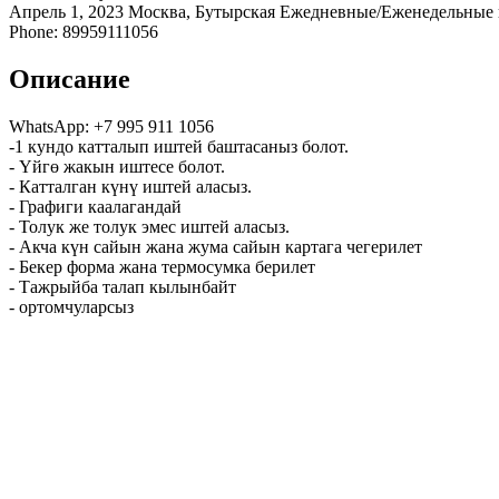
Апрель 1, 2023
Москва, Бутырская
Ежедневные/Еженедельные в
Phone: 89959111056
Описание
WhatsApp: +7 995 911 1056
-1 кундо катталып иштей баштасаныз болот.
- Үйгө жакын иштесе болот.
- Катталган күнү иштей аласыз.
- Графиги каалагандай
- Толук же толук эмес иштей аласыз.
- Акча күн сайын жана жума сайын картага чегерилет
- Бекер форма жана термосумка берилет
- Тажрыйба талап кылынбайт
- ортомчуларсыз