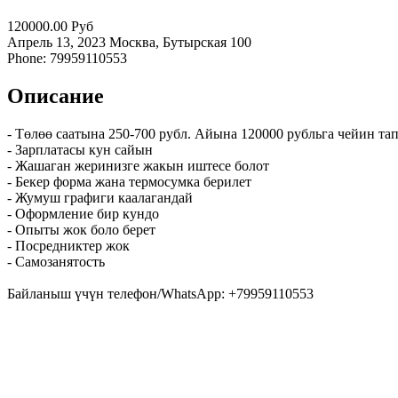
120000.00 Руб
Апрель 13, 2023
Москва, Бутырская
100
Phone: 79959110553
Описание
- Төлөө саатына 250-700 рубл. Айына 120000 рубльга чейин та
- Зарплатасы кун сайын
- Жашаган жеринизге жакын иштесе болот
- Бекер форма жана термосумка берилет
- Жумуш графиги каалагандай
- Оформление бир кундо
- Опыты жок боло берет
- Посредниктер жок
- Самозанятость
Байланыш үчүн телефон/WhatsApp: +79959110553