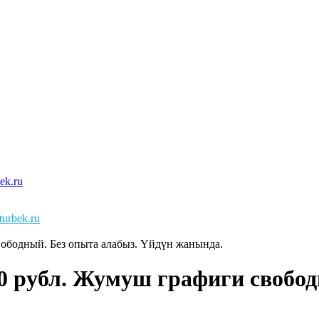
urbek.ru
вободный. Без опыта алабыз. Үйдүн жанында.
00 рубл. Жумуш графиги свобод