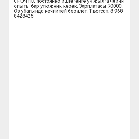
СРОЧНО, постоянно иштегенге уч жылга чейин
опыты бар утюжник керек. Зарплатасы 70000.
Оз убагында кечикпей берилет. Т.вотсап. 8 968
8428425.