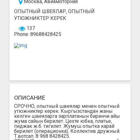
Москва, Авиамоторная
ОПЫТНЫЙ ШВЕЯЛАР, ОПЫТНЫЙ
УТЮЖНИКТЕР КЕРЕК
137
Phone: 89688428425
ОПИСАНИЕ
СРОЧНО, опытный швеялар менен опытный
утюжниктер керек. Кыргызстандан жаны
келген швеяларга зарплатанын биринчи айы
жума сайын берилет. Цехте юбка, платье,
пиджак ж.б. тигилет. Жумуш опытка карай
берилет (операционка). Коллектив дружный.
Т.вотсап. 8 968 8428425.