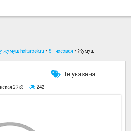
Ы
 жумуш halturbek.ru
»
8 - часовая
»
Жумуш
Не указана
нская 27к3
242