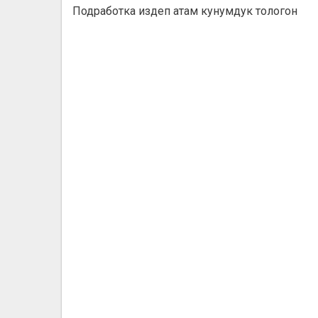
Подработка издеп атам кунумдук тологон