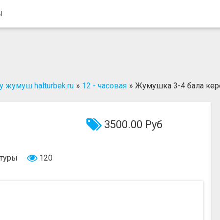
Ы
 жумуш halturbek.ru
»
12 - часовая
»
Жумушка 3-4 бала кер
3500.00 Руб
ьтуры
120