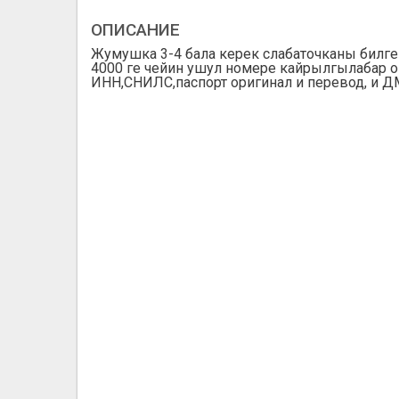
ОПИСАНИЕ
Жумушка 3-4 бала керек слабаточканы билге
4000 ге чейин ушул номере кайрылгылабар 
ИНН,СНИЛС,паспорт оригинал и перевод, и Д