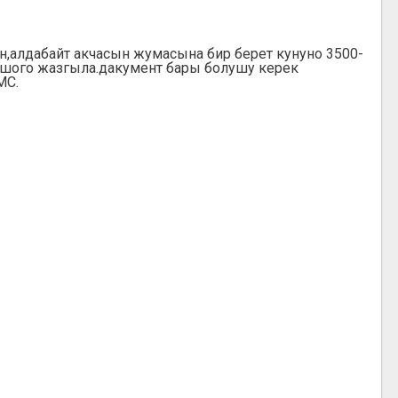
н,алдабайт акчасын жумасына бир берет кунуно 3500-
ошого жазгыла.дакумент бары болушу керек
МС.