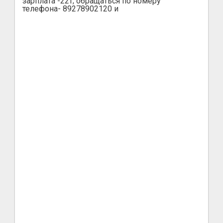
зарплата -22т; обращаться по номеру
телефона- 89278902120 и