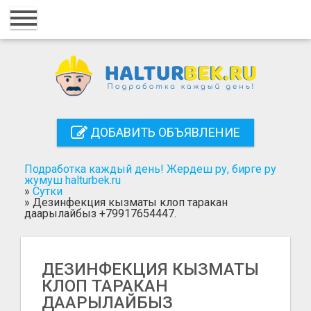
Главная
Вход
Регистрация
Контакты
ДОБАВИТЬ ОБЪЯВЛЕНИЕ
Добавить объявление
Подработка каждый день! Жердеш ру, бирге ру
Поиск
жумуш halturbek.ru
»
Сутки
»
Дезинфекция кызматы клоп таракан
даарылайбыз +79917654447.
ДЕЗИНФЕКЦИЯ КЫЗМАТЫ
КЛОП ТАРАКАН
ДААРЫЛАЙБЫЗ