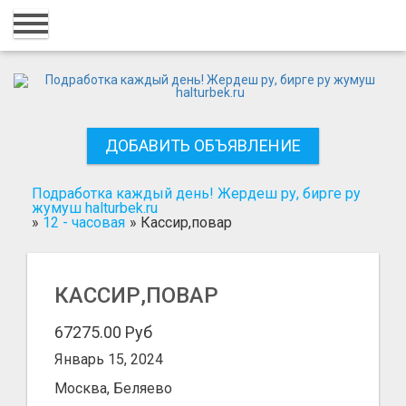
Главная
Вход
Регистрация
ДОБАВИТЬ ОБЪЯВЛЕНИЕ
Контакты
Добавить объявление
Подработка каждый день! Жердеш ру, бирге ру
жумуш halturbek.ru
»
12 - часовая
»
Кассир,повар
Поиск
КАССИР,ПОВАР
67275.00 Руб
Январь 15, 2024
Москва, Беляево