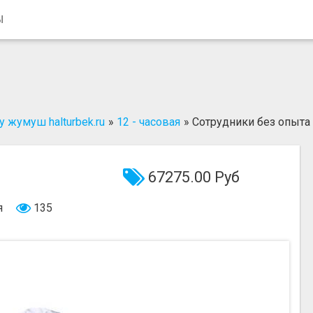
Ы
 жумуш halturbek.ru
»
12 - часовая
»
Сотрудники без опыта
67275.00 Руб
я
135