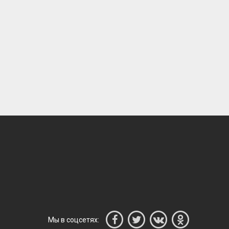
ИЩУ ЛЮДЕЙ НА ПРЯДИЛЬНОЕ ПРОИЗВОДСТВО В ЖИЛИНО-2 (ЛЮБЕРЦЫ), ФАБРИКА «ПЕХОРСКИЙ ТЕКСТИЛЬ»
110000.00 Руб
80000.00 Руб
Июль 11, 2026
Июнь 29, 202
Мы в соцсетях: