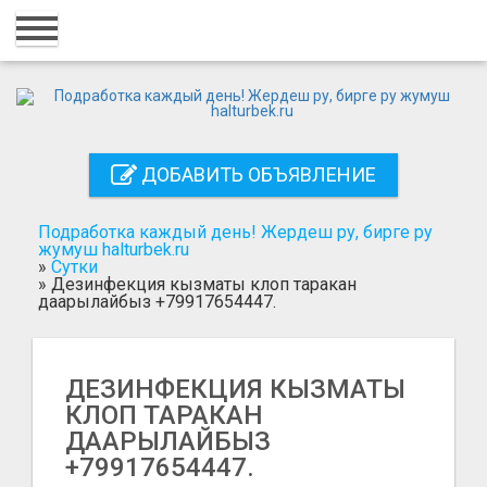
Главная
Вход
Регистрация
ДОБАВИТЬ ОБЪЯВЛЕНИЕ
Контакты
Добавить объявление
Подработка каждый день! Жердеш ру, бирге ру
жумуш halturbek.ru
»
Сутки
Поиск
»
Дезинфекция кызматы клоп таракан
даарылайбыз +79917654447.
ДЕЗИНФЕКЦИЯ КЫЗМАТЫ
КЛОП ТАРАКАН
ДААРЫЛАЙБЫЗ
+79917654447.