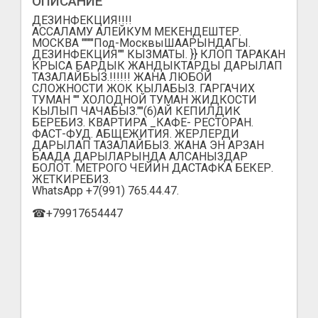
ОПИСАНИЕ
ДЕЗИНФЕКЦИЯ!!!!
АССАЛАМУ АЛЕЙКУМ МЕКЕНДЕШТЕР.
МОСКВА """"Под-МосквыШААРЫНДАГЫ.
ДЕЗИНФЕКЦИЯ"" КЫЗМАТЫ. }} КЛОП ТАРАКАН
КРЫСА БАРДЫК ЖАНДЫКТАРДЫ ДАРЫЛАП
ТАЗАЛАЙБЫЗ.!!!!!! ЖАНА ЛЮБОЙ
СЛОЖНОСТИ ЖОК КЫЛАБЫЗ. ГАРГАЧИХ
ТУМАН "" ХОЛОДНОЙ ТУМАН ЖИДКОСТИ
КЫЛЫП ЧАЧАБЫЗ.""(6)АЙ КЕПИЛДИК
БЕРЕБИЗ. КВАРТИРА _КАФЕ- РЕСТОРАН.
ФАСТ-ФУД. АБЩЕЖИТИЯ. ЖЕРЛЕРДИ
ДАРЫЛАП ТАЗАЛАЙБЫЗ. ЖАНА ЭН АРЗАН
БААДА ДАРЫЛАРЫНДА АЛСАНЫЗДАР
БОЛОТ. МЕТРОГО ЧЕЙИН ДАСТАФКА БЕКЕР.
ЖЕТКИРЕБИЗ.
WhatsApp +7(991) 765.44.47.
☎+79917654447