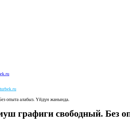
urbek.ru
Без опыта алабыз. Үйдүн жанында.
муш графиги свободный. Без о