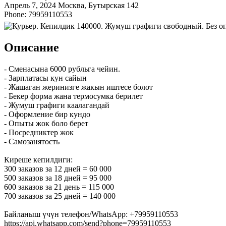
Апрель 7, 2024
Москва, Бутырская
142
Phone: 79959110553
Описание
- Сменасына 6000 рубльга чейин.
- Зарплатасы кун сайын
- Жашаган жеринизге жакын иштесе болот
- Бекер форма жана термосумка берилет
- Жумуш графиги каалагандай
- Оформление бир кундо
- Опыты жок боло берет
- Посредниктер жок
- Самозанятость
Киреше кепилдиги:
300 заказов за 12 дней = 60 000
500 заказов за 18 дней = 95 000
600 заказов за 21 день = 115 000
700 заказов за 25 дней = 140 000
Байланыш үчүн телефон/WhatsApp: +79959110553
https://api.whatsapp.com/send?phone=79959110553