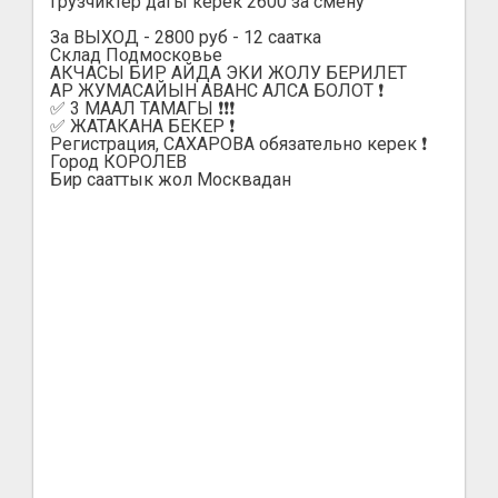
Грузчиктер дагы керек 2600 за смену
За ВЫХОД - 2800 руб - 12 саатка
Склад Подмосковье
АКЧАСЫ БИР АЙДА ЭКИ ЖОЛУ БЕРИЛЕТ
АР ЖУМАСАЙЫН АВАНС АЛСА БОЛОТ ❗️
✅ 3 МААЛ ТАМАГЫ ❗️❗️❗️
✅ ЖАТАКАНА БЕКЕР ❗️
Регистрация, САХАРОВА обязательно керек ❗️
Город КОРОЛЕВ
Бир сааттык жол Москвадан