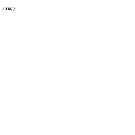
айзада