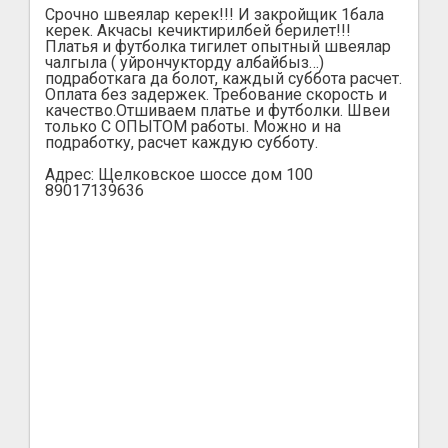
Срочно швеялар керек!!! И закройщик 1бала
керек. Акчасы кечиктирилбей берилет!!!
Платья и футболка тигилет опытный швеялар
чалгыла ( уйрончукторду албайбыз…)
подработкага да болот, каждый суббота расчет.
Оплата без задержек. Требование скорость и
качество.Отшиваем платье и футболки. Швеи
только С ОПЫТОМ работы. Можно и на
подработку, расчет каждую субботу.
Адрес: Щелковское шоссе дом 100
89017139636