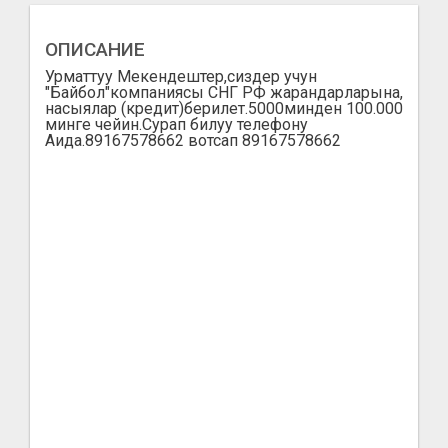
ОПИСАНИЕ
Урматтуу Мекендештер,сиздер учун
"Байбол"компаниясы СНГ РФ жарандарларына,
насыялар (кредит)берилет.5000минден 100.000
минге чейин.Сурап билуу телефону
Аида.89167578662 вотсап 89167578662