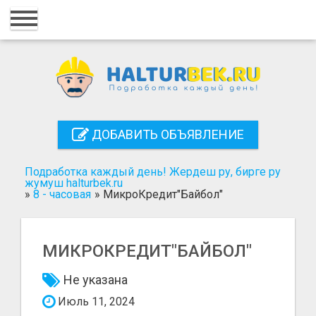
Главная
Вход
Регистрация
Контакты
ДОБАВИТЬ ОБЪЯВЛЕНИЕ
Добавить объявление
Подработка каждый день! Жердеш ру, бирге ру
Поиск
жумуш halturbek.ru
»
8 - часовая
»
МикроКредит"Байбол"
МИКРОКРЕДИТ"БАЙБОЛ"
Не указана
Июль 11, 2024