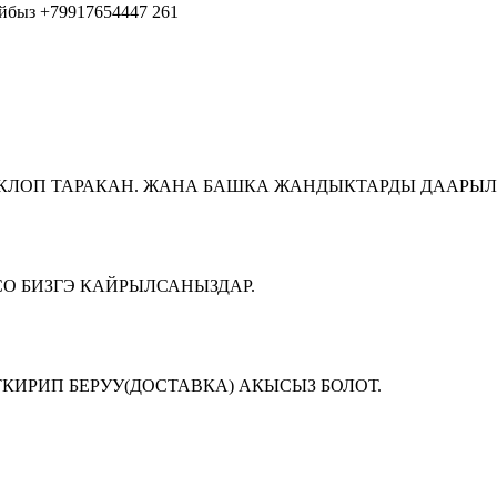
айбыз +79917654447
261
ЛОП ТАРАКАН. ЖАНА БАШКА ЖАНДЫКТАРДЫ ДААРЫЛО
СО БИЗГЭ КАЙРЫЛСАНЫЗДАР.
КИРИП БЕРУУ(ДОСТАВКА) АКЫСЫЗ БОЛОТ.