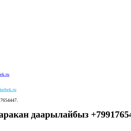
urbek.ru
7654447.
аракан даарылайбыз +79917654