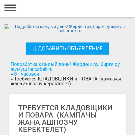
Главная
Вход
Регистрация
ДОБАВИТЬ ОБЪЯВЛЕНИЕ
Контакты
Добавить объявление
Подработка каждый день! Жердеш ру, бирге ру
жумуш halturbek.ru
»
8 - часовая
Поиск
»
Требуется КЛАДОВЩИКИ и ПОВАРА: (кампачы
жана ашпозчу керектелет)
ТРЕБУЕТСЯ КЛАДОВЩИКИ
И ПОВАРА: (КАМПАЧЫ
ЖАНА АШПОЗЧУ
КЕРЕКТЕЛЕТ)