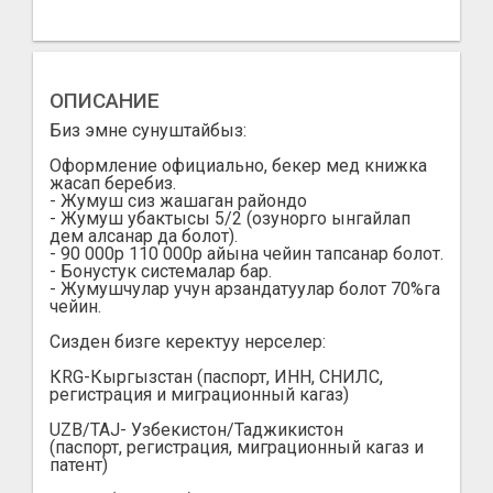
ОПИСАНИЕ
Биз эмне сунуштайбыз:
Оформление официально, бекер мед книжка
жасап беребиз.
- Жумуш сиз жашаган райондо
- Жумуш убактысы 5/2 (озунорго ынгайлап
дем алсанар да болот).
- 90 000р 110 000р айына чейин тапсанар болот.
- Бонустук системалар бар.
- Жумушчулар учун арзандатуулар болот 70%га
чейин.
Сизден бизге керектуу нерселер:
КRG-Кыргызстан (паспорт, ИНН, СНИЛС,
регистрация и миграционный кагаз)
UZB/TAJ- Узбекистон/Таджикистон
(паспорт, регистрация, миграционный кагаз и
патент)