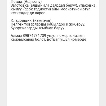
Повар: (Ашпозчу)
Заготовка (алдын ала даярдап беруу), упаковка
кылуу, (срок годности) айы-моонотунон отуп
кеткендерди кароо.
Кладовщик: (кампачы)
Келген товарларды кабылдоо и жиберуу,
буюртмаларды жыйнап беруу.
Алмаз 89874781709 ушул номерге чалып
кайрылсанар болот, вотцап ушул номерде