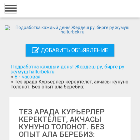
Главная
Вход
Регистрация
ДОБАВИТЬ ОБЪЯВЛЕНИЕ
Контакты
Добавить объявление
Подработка каждый день! Жердеш ру, бирге ру
жумуш halturbek.ru
»
8 - часовая
Поиск
»
Тез арада Курьерлер керектелет, акчасы кунуно
толонот. Без опыт ала беребиз:
ТЕЗ АРАДА КУРЬЕРЛЕР
КЕРЕКТЕЛЕТ, АКЧАСЫ
КУНУНО ТОЛОНОТ. БЕЗ
ОПЫТ АЛА БЕРЕБИЗ: