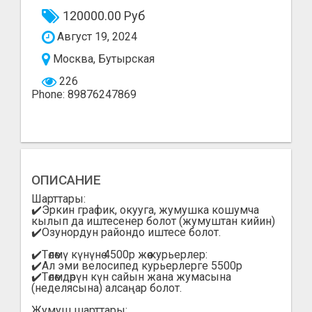
120000.00 Руб
Август 19, 2024
Москва, Бутырская
226
Phone: 89876247869
ОПИСАНИЕ
Шарттары:
✔️Эркин график, окууга, жумушка кошумча
кылып да иштесенер болот (жумуштан кийин)
✔️Озунордун райондо иштесе болот.
✔️Төлөмү күнүнө 4500р жөө курьерлер:
✔️Ал эми велосипед курьерлерге 5500р
✔️Төлөмдөрүн күн сайын жана жумасына
(неделясына) алсаңар болот.
Жумуш шарттары: