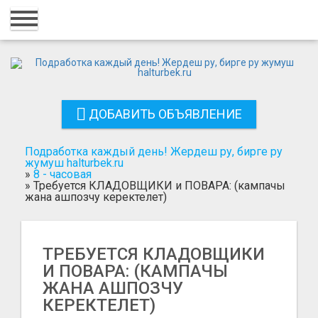
Главная
Вход
Регистрация
ДОБАВИТЬ ОБЪЯВЛЕНИЕ
Контакты
Добавить объявление
Подработка каждый день! Жердеш ру, бирге ру
жумуш halturbek.ru
»
8 - часовая
Поиск
»
Требуется КЛАДОВЩИКИ и ПОВАРА: (кампачы
жана ашпозчу керектелет)
ТРЕБУЕТСЯ КЛАДОВЩИКИ
И ПОВАРА: (КАМПАЧЫ
ЖАНА АШПОЗЧУ
КЕРЕКТЕЛЕТ)