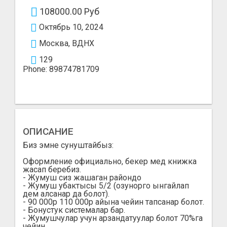
108000.00 Руб
Октябрь 10, 2024
Москва, ВДНХ
129
Phone: 89874781709
ОПИСАНИЕ
Биз эмне сунуштайбыз:
Оформление официально, бекер мед книжка
жасап беребиз.
- Жумуш сиз жашаган райондо
- Жумуш убактысы 5/2 (озунорго ынгайлап
дем алсанар да болот).
- 90 000р 110 000р айына чейин тапсанар болот.
- Бонустук системалар бар.
- Жумушчулар учун арзандатуулар болот 70%га
чейин.