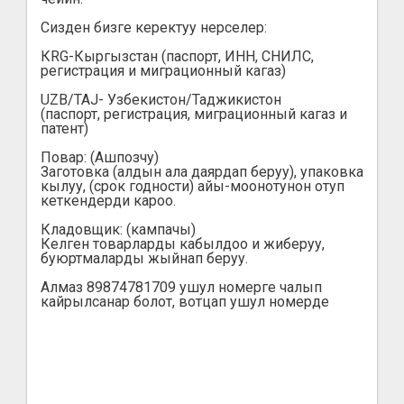
Сизден бизге керектуу нерселер:
КRG-Кыргызстан (паспорт, ИНН, СНИЛС,
регистрация и миграционный кагаз)
UZB/TAJ- Узбекистон/Таджикистон
(паспорт, регистрация, миграционный кагаз и
патент)
Повар: (Ашпозчу)
Заготовка (алдын ала даярдап беруу), упаковка
кылуу, (срок годности) айы-моонотунон отуп
кеткендерди кароо.
Кладовщик: (кампачы)
Келген товарларды кабылдоо и жиберуу,
буюртмаларды жыйнап беруу.
Алмаз 89874781709 ушул номерге чалып
кайрылсанар болот, вотцап ушул номерде