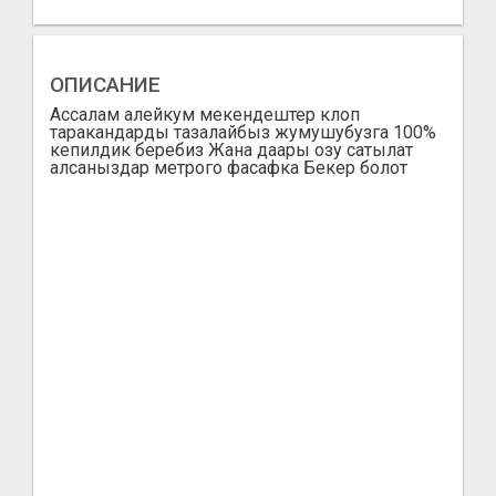
ОПИСАНИЕ
Ассалам алейкум мекендештер клоп
таракандарды тазалайбыз жумушубузга 100%
кепилдик беребиз Жана даары озу сатылат
алсаныздар метрого фасафка Бекер болот