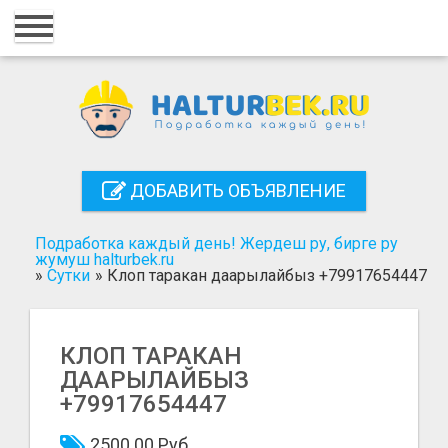
Главная
Вход
Регистрация
Контакты
ДОБАВИТЬ ОБЪЯВЛЕНИЕ
Добавить объявление
Подработка каждый день! Жердеш ру, бирге ру
Поиск
жумуш halturbek.ru
»
Сутки
»
Клоп таракан даарылайбыз +79917654447
КЛОП ТАРАКАН
ДААРЫЛАЙБЫЗ
+79917654447
2500.00 Руб