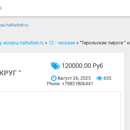
Ы
 жумуш halturbek.ru
»
12 - часовая
»
"Тирольские пироги " 
120000.00 Руб
КРУГ "
Август 26, 2025
655
Phone: +79851806441