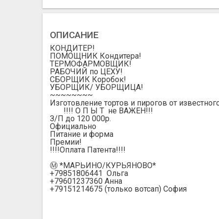
ОПИСАНИЕ
КОНДИТЕР!
ПОМОЩНИК Кондитера!
ТЕРМОФАРМОВЩИК!
РАБОЧИЙ по ЦЕХУ!
СБОРЩИК Коробок!
УБОРЩИК/ УБОРЩИЦА!
~~~~~~~~
Изготовление тортов и пирогов от известног
!!!! О П Ы Т не ВАЖЕН!!!
З/П до 120 000р.
Официально
Питание и форма
Премии!
!!!!Оплата Патента!!!!
Ⓜ️ *МАРЬИНО/КУРЬЯНОВО*
+79851806441 Ольга
+79601237360 Анна
+79151214675 (только вотсап) София