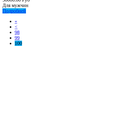
Для мужчин
Подробней
«
<
98
99
100