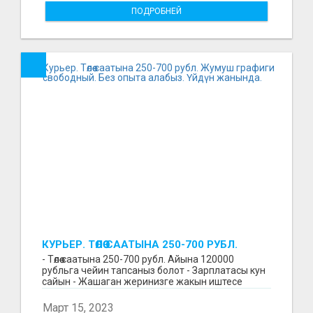
ПОДРОБНЕЙ
КУРЬЕР. ТӨЛӨӨ СААТЫНА 250-700 РУБЛ.
ЖУМУШ ГРАФИГИ СВОБОДНЫЙ. БЕЗ
- Төлөө саатына 250-700 рубл. Айына 120000
ОПЫТА АЛАБЫЗ. ҮЙДҮН ЖАНЫНДА.
рубльга чейин тапсаныз болот - Зарплатасы кун
сайын - Жашаган жеринизге жакын иштесе
болот - Беке...
Март 15, 2023