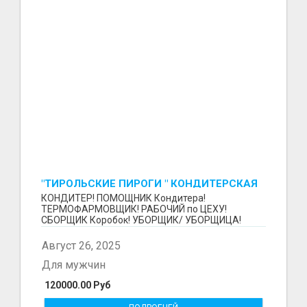
"ТИРОЛЬСКИЕ ПИРОГИ " КОНДИТЕРСКАЯ
ФАБРИКА "КРУГ "
КОНДИТЕР! ПОМОЩНИК Кондитера!
ТЕРМОФАРМОВЩИК! РАБОЧИЙ по ЦЕХУ!
СБОРЩИК Коробок! УБОРЩИК/ УБОРЩИЦА!
~~~~~~~~ Изготовление тортов и пирогов от...
Август 26, 2025
Для мужчин
120000.00 Руб