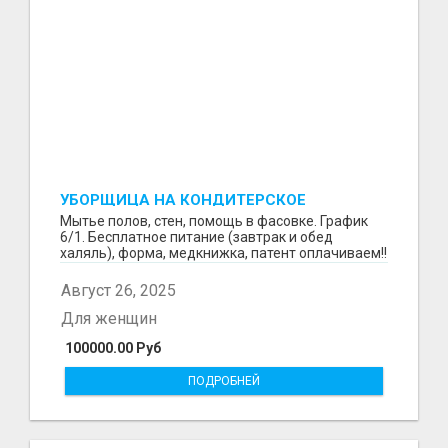
УБОРЩИЦА НА КОНДИТЕРСКОЕ
ПРОИЗВОДСТВО (МАРЬИНО/КУРЬЯНОВО)
Мытье полов, стен, помощь в фасовке. График
6/1. Бесплатное питание (завтрак и обед
халяль), форма, медкнижка, патент оплачиваем!!
Август 26, 2025
Для женщин
100000.00 Руб
ПОДРОБНЕЙ