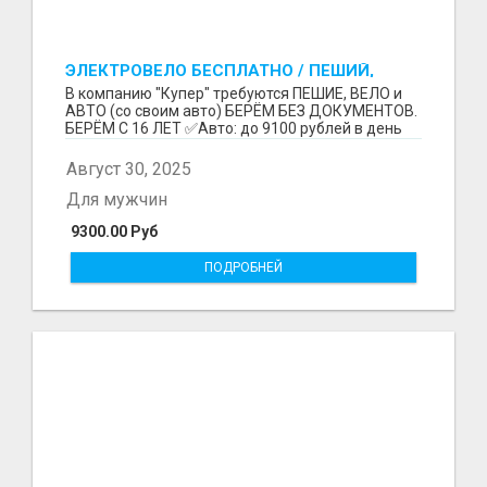
ЭЛЕКТРОВЕЛО БЕСПЛАТНО / ПЕШИЙ,
ВЕЛО, АВТО / БЕРЕМ БЕЗ ДОКУМЕНТОВ /
В компанию "Купер" требуются ПЕШИЕ, ВЕЛО и
ЛЮБОЙ РАЙОН / С 16 ЛЕТ
АВТО (со своим авто) БЕРЁМ БЕЗ ДОКУМЕНТОВ.
БЕРЁМ С 16 ЛЕТ ✅Авто: до 9100 рублей в день
(со своим ...
Август 30, 2025
Для мужчин
9300.00 Руб
ПОДРОБНЕЙ