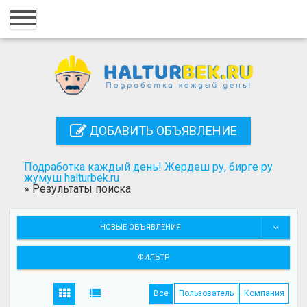
Главная
Вход
Регистрация
Контакты
ДОБАВИТЬ ОБЪЯВЛЕНИЕ
Добавить объявление
Подработка каждый день! Жердеш ру, бирге ру
Поиск
жумуш halturbek.ru
»
Результаты поиска
НОВЫЕ ОБЪЯВЛЕНИЯ
ФИЛЬТР
Все
Пользователь
Компания