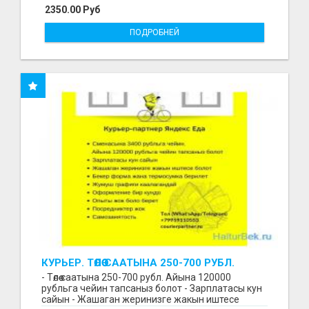
2350.00 Руб
ПОДРОБНЕЙ
КУРЬЕР. ТӨЛӨӨ СААТЫНА 250-700 РУБЛ.
ЖУМУШ ГРАФИГИ СВОБОДНЫЙ. БЕЗ
- Төлөө саатына 250-700 рубл. Айына 120000
ОПЫТА АЛАБЫЗ. ҮЙДҮН ЖАНЫНДА.
рубльга чейин тапсаныз болот - Зарплатасы кун
сайын - Жашаган жеринизге жакын иштесе