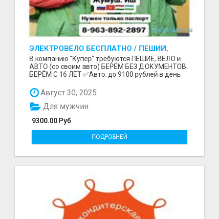
ЭЛЕКТРОВЕЛО БЕСПЛАТНО / ПЕШИЙ,
ВЕЛО, АВТО / БЕРЕМ БЕЗ ДОКУМЕНТОВ /
В компанию "Купер" требуются ПЕШИЕ, ВЕЛО и
ЛЮБОЙ РАЙОН / С 16 ЛЕТ
АВТО (со своим авто) БЕРЁМ БЕЗ ДОКУМЕНТОВ.
БЕРЁМ С 16 ЛЕТ ✅Авто: до 9100 рублей в день
(со своим ...
Август 30, 2025
Для мужчин
9300.00 Руб
ПОДРОБНЕЙ