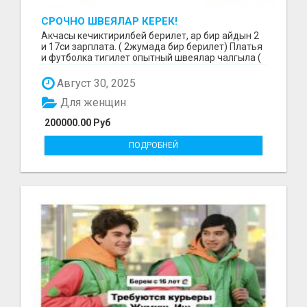
СРОЧНО ШВЕЯЛАР КЕРЕК!
Акчасы кечиктирилбей берилет, ар бир айдын 2
и 17си зарплата. ( 2жумада бир берилет) Платья
и футболка тигилет опытный швеялар чалгыла (
уйр...
Август 30, 2025
Для женщин
200000.00 Руб
ПОДРОБНЕЙ