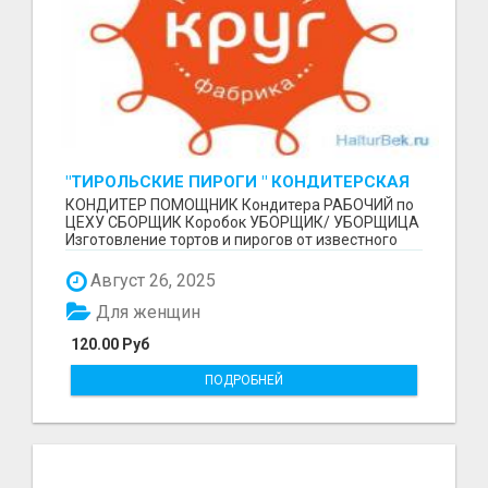
"ТИРОЛЬСКИЕ ПИРОГИ " КОНДИТЕРСКАЯ
ФАБРИКА "КРУГ "
КОНДИТЕР ПОМОЩНИК Кондитера РАБОЧИЙ по
ЦЕХУ СБОРЩИК Коробок УБОРЩИК/ УБОРЩИЦА
Изготовление тортов и пирогов от известного
бренда О П Ы...
Август 26, 2025
Для женщин
120.00 Руб
ПОДРОБНЕЙ