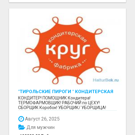
"ТИРОЛЬСКИЕ ПИРОГИ " КОНДИТЕРСКАЯ
ФАБРИКА "КРУГ "
КОНДИТЕР! ПОМОЩНИК Кондитера!
ТЕРМОФАРМОВЩИК! РАБОЧИЙ по ЦЕХУ!
СБОРЩИК Коробок! УБОРЩИК/ УБОРЩИЦА!
~~~~~~~~ Изготовление тортов и пирогов от...
Август 26, 2025
Для мужчин