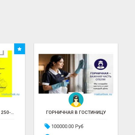
КУРЬЕР. ТӨЛӨӨ СААТЫНА 250-700 РУБЛ. ЖУМУШ ГРАФИГИ СВОБОДНЫЙ. БЕЗ ОПЫТА АЛАБЫЗ. ҮЙДҮН ЖАНЫНДА.
ГОРНИЧНАЯ В ГОСТИНИЦУ
100000.00 Руб