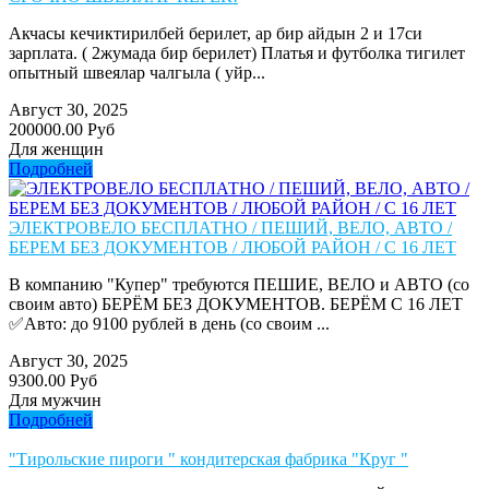
Акчасы кечиктирилбей берилет, ар бир айдын 2 и 17си
зарплата. ( 2жумада бир берилет) Платья и футболка тигилет
опытный швеялар чалгыла ( уйр...
Август 30, 2025
200000.00 Руб
Для женщин
Подробней
ЭЛЕКТРОВЕЛО БЕСПЛАТНО / ПЕШИЙ, ВЕЛО, АВТО /
БЕРЕМ БЕЗ ДОКУМЕНТОВ / ЛЮБОЙ РАЙОН / С 16 ЛЕТ
В компанию "Купер" требуются ПЕШИЕ, ВЕЛО и АВТО (со
своим авто) БЕРЁМ БЕЗ ДОКУМЕНТОВ. БЕРЁМ С 16 ЛЕТ
✅Авто: до 9100 рублей в день (со своим ...
Август 30, 2025
9300.00 Руб
Для мужчин
Подробней
"Тирольские пироги " кондитерская фабрика "Круг "