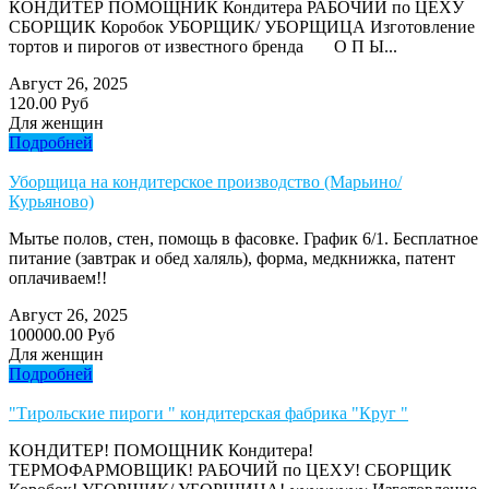
КОНДИТЕР ПОМОЩНИК Кондитера РАБОЧИЙ по ЦЕХУ
СБОРЩИК Коробок УБОРЩИК/ УБОРЩИЦА Изготовление
тортов и пирогов от известного бренда О П Ы...
Август 26, 2025
120.00 Руб
Для женщин
Подробней
Уборщица на кондитерское производство (Марьино/
Курьяново)
Мытье полов, стен, помощь в фасовке. График 6/1. Бесплатное
питание (завтрак и обед халяль), форма, медкнижка, патент
оплачиваем!!
Август 26, 2025
100000.00 Руб
Для женщин
Подробней
"Тирольские пироги " кондитерская фабрика "Круг "
КОНДИТЕР! ПОМОЩНИК Кондитера!
ТЕРМОФАРМОВЩИК! РАБОЧИЙ по ЦЕХУ! СБОРЩИК