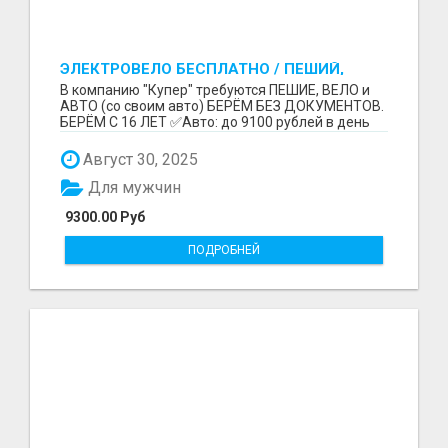
ЭЛЕКТРОВЕЛО БЕСПЛАТНО / ПЕШИЙ,
ВЕЛО, АВТО / БЕРЕМ БЕЗ ДОКУМЕНТОВ /
В компанию "Купер" требуются ПЕШИЕ, ВЕЛО и
ЛЮБОЙ РАЙОН / С 16 ЛЕТ
АВТО (со своим авто) БЕРЁМ БЕЗ ДОКУМЕНТОВ.
БЕРЁМ С 16 ЛЕТ ✅Авто: до 9100 рублей в день
(со своим ...
Август 30, 2025
Для мужчин
9300.00 Руб
ПОДРОБНЕЙ