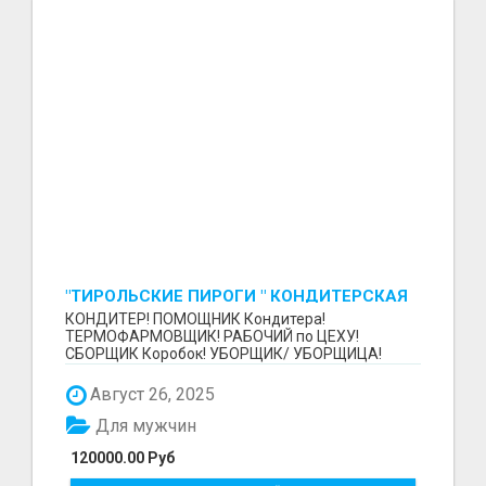
"ТИРОЛЬСКИЕ ПИРОГИ " КОНДИТЕРСКАЯ
ФАБРИКА "КРУГ "
КОНДИТЕР! ПОМОЩНИК Кондитера!
ТЕРМОФАРМОВЩИК! РАБОЧИЙ по ЦЕХУ!
СБОРЩИК Коробок! УБОРЩИК/ УБОРЩИЦА!
~~~~~~~~ Изготовление тортов и пирогов от...
Август 26, 2025
Для мужчин
120000.00 Руб