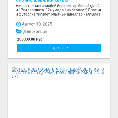
СРОЧНО ШВЕЯЛАР КЕРЕК!
Акчасы кечиктирилбей берилет, ар бир айдын 2
и 17си зарплата. ( 2жумада бир берилет) Платья
и футболка тигилет опытный швеялар чалгыла (
уйр...
Август 30, 2025
Для женщин
200000.00 Руб
ПОДРОБНЕЙ