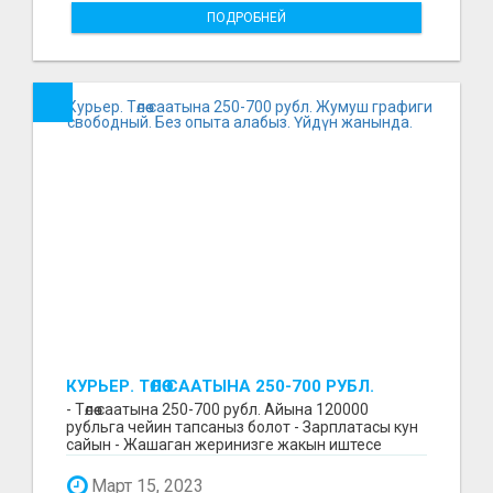
ПОДРОБНЕЙ
КУРЬЕР. ТӨЛӨӨ СААТЫНА 250-700 РУБЛ.
ЖУМУШ ГРАФИГИ СВОБОДНЫЙ. БЕЗ
- Төлөө саатына 250-700 рубл. Айына 120000
ОПЫТА АЛАБЫЗ. ҮЙДҮН ЖАНЫНДА.
рубльга чейин тапсаныз болот - Зарплатасы кун
сайын - Жашаган жеринизге жакын иштесе
болот - Беке...
Март 15, 2023