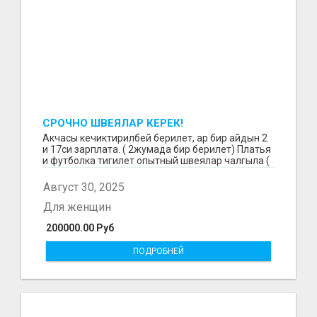
СРОЧНО ШВЕЯЛАР КЕРЕК!
Акчасы кечиктирилбей берилет, ар бир айдын 2
и 17си зарплата. ( 2жумада бир берилет) Платья
и футболка тигилет опытный швеялар чалгыла (
уйр...
Август 30, 2025
Для женщин
200000.00 Руб
ПОДРОБНЕЙ