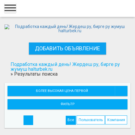
Главная
Вход
Регистрация
ДОБАВИТЬ ОБЪЯВЛЕНИЕ
Контакты
Добавить объявление
Подработка каждый день! Жердеш ру, бирге ру
жумуш halturbek.ru
»
Результаты поиска
Поиск
БОЛЕЕ ВЫСОКАЯ ЦЕНА ПЕРВОЙ
ФИЛЬТР
Все
Пользователь
Компания