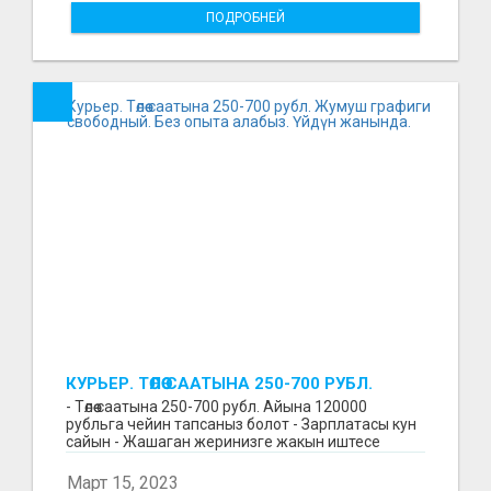
ПОДРОБНЕЙ
КУРЬЕР. ТӨЛӨӨ СААТЫНА 250-700 РУБЛ.
ЖУМУШ ГРАФИГИ СВОБОДНЫЙ. БЕЗ
- Төлөө саатына 250-700 рубл. Айына 120000
ОПЫТА АЛАБЫЗ. ҮЙДҮН ЖАНЫНДА.
рубльга чейин тапсаныз болот - Зарплатасы кун
сайын - Жашаган жеринизге жакын иштесе
болот - Беке...
Март 15, 2023