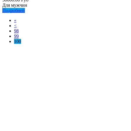
Для мужчин
Подробней
«
<
98
99
100