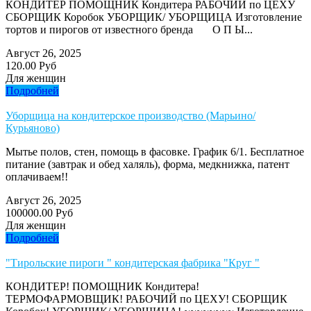
КОНДИТЕР ПОМОЩНИК Кондитера РАБОЧИЙ по ЦЕХУ
СБОРЩИК Коробок УБОРЩИК/ УБОРЩИЦА Изготовление
тортов и пирогов от известного бренда О П Ы...
Август 26, 2025
120.00 Руб
Для женщин
Подробней
Уборщица на кондитерское производство (Марьино/
Курьяново)
Мытье полов, стен, помощь в фасовке. График 6/1. Бесплатное
питание (завтрак и обед халяль), форма, медкнижка, патент
оплачиваем!!
Август 26, 2025
100000.00 Руб
Для женщин
Подробней
"Тирольские пироги " кондитерская фабрика "Круг "
КОНДИТЕР! ПОМОЩНИК Кондитера!
ТЕРМОФАРМОВЩИК! РАБОЧИЙ по ЦЕХУ! СБОРЩИК