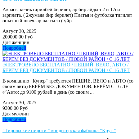
Акчасы кечиктирилбей берилет, ар бир айдын 2 и 17си
зарплата. ( 2жумада бир берилет) Платья и футболка тигилет
опытный швеялар чалгыла ( уйр...
Август 30, 2025
200000.00 Руб
Для женщин
Подробней
ЭЛЕКТРОВЕЛО БЕСПЛАТНО / ПЕШИЙ, ВЕЛО, АВТО /
БЕРЕМ БЕЗ ДОКУМЕНТОВ / ЛЮБОЙ РАЙОН / С 16 ЛЕТ
В компанию "Купер" требуются ПЕШИЕ, ВЕЛО и АВТО (со
своим авто) БЕРЁМ БЕЗ ДОКУМЕНТОВ. БЕРЁМ С 16 ЛЕТ
✅Авто: до 9100 рублей в день (со своим ...
Август 30, 2025
9300.00 Руб
Для мужчин
Подробней
"Тирольские пироги " кондитерская фабрика "Круг "