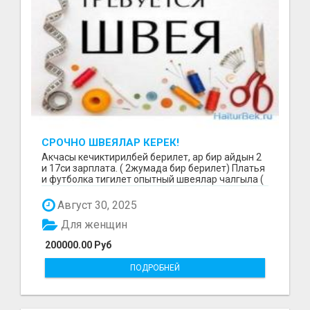
СРОЧНО ШВЕЯЛАР КЕРЕК!
Акчасы кечиктирилбей берилет, ар бир айдын 2
и 17си зарплата. ( 2жумада бир берилет) Платья
и футболка тигилет опытный швеялар чалгыла (
уйр...
Август 30, 2025
Для женщин
200000.00 Руб
ПОДРОБНЕЙ