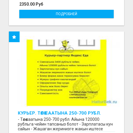
2350.00 Руб
ПОДРОБНЕЙ
КУРЬЕР. ТӨЛӨӨ СААТЫНА 250-700 РУБЛ.
ЖУМУШ ГРАФИГИ СВОБОДНЫЙ. БЕЗ
- Төлөө саатына 250-700 рубл. Айына 120000
ОПЫТА АЛАБЫЗ. ҮЙДҮН ЖАНЫНДА.
рубльга чейин тапсаныз болот - Зарплатасы кун
сайын - Жашаган жеринизге жакын иштесе