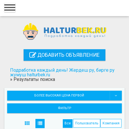
Главная
Вход
Регистрация
Контакты
ДОБАВИТЬ ОБЪЯВЛЕНИЕ
Добавить объявление
Подработка каждый день! Жердеш ру, бирге ру
Поиск
жумуш halturbek.ru
»
Результаты поиска
БОЛЕЕ ВЫСОКАЯ ЦЕНА ПЕРВОЙ
ФИЛЬТР
Все
Пользователь
Компания