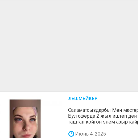
ЛЕШМЕЙКЕР
Саламатсыздарбы Мен масте
Бул сферда 2 жыл иштеп ден
таштап койгон элем азыр кай
Июнь 4, 2025