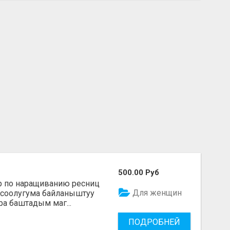
500.00 Руб
р по наращиванию ресниц
Для женщин
 соолугума байланыштуу
ра баштадым маг...
ПОДРОБНЕЙ