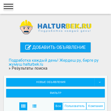
Главная
Вход
Регистрация
Контакты
ДОБАВИТЬ ОБЪЯВЛЕНИЕ
Добавить объявление
Подработка каждый день! Жердеш ру, бирге ру
Поиск
жумуш halturbek.ru
»
Результаты поиска
НОВЫЕ ОБЪЯВЛЕНИЯ
ФИЛЬТР
Все
Пользователь
Компания