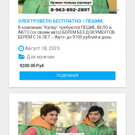
ЭЛЕКТРОВЕЛО БЕСПЛАТНО / ПЕШИЙ,
ВЕЛО, АВТО / БЕРЕМ БЕЗ ДОКУМЕНТОВ /
В компанию "Купер" требуются ПЕШИЕ, ВЕЛО и
ЛЮБОЙ РАЙОН / С 16 ЛЕТ
АВТО (со своим авто) БЕРЁМ БЕЗ ДОКУМЕНТОВ.
БЕРЁМ С 16 ЛЕТ ✅Авто: до 9100 рублей в день
(со своим ...
Август 18, 2025
Для мужчин
9200.00 Руб
ПОДРОБНЕЙ