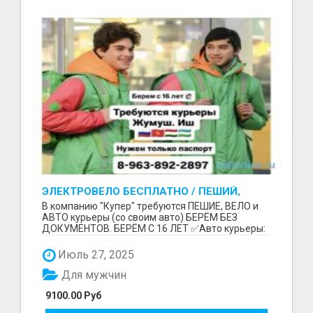
ЭЛЕКТРОВЕЛО БЕСПЛАТНО / ПЕШИЙ,
ВЕЛО, АВТО КУРЬЕРЛЕР / БЕРЕМ БЕЗ
В компанию "Купер" требуются ПЕШИЕ, ВЕЛО и
ДОКУМЕНТОВ / ЛЮБОЙ РАЙОН / С 16 ЛЕТ
АВТО курьеры (со своим авто) БЕРЁМ БЕЗ
ДОКУМЕНТОВ. БЕРЁМ С 16 ЛЕТ ✅Авто курьеры:
до 9100 рублей в...
Июль 27, 2025
Для мужчин
9100.00 Руб