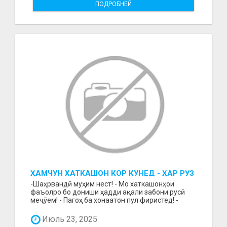
ПОДРОБНЕЙ
ҲАМЧУН ХАТКАШОН КОР КУНЕД - ҲАР РӮЗ
МУЗД ГИРЕД!
-Шаҳрвандӣ муҳим нест! - Мо хаткашонҳои
фаъолро бо дониши ҳадди ақали забони русӣ
меҷӯем! - Пагоҳ ба хонаатон пул фиристед! -
Бақайдгирии зу...
Июль 23, 2025