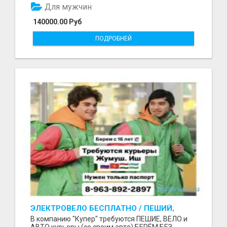
Для мужчин
140000.00 Руб
ПОДРОБНЕЙ
ЭЛЕКТРОВЕЛО БЕСПЛАТНО / ПЕШИЙ,
ВЕЛО, АВТО КУРЬЕРЛЕР / БЕРЕМ БЕЗ
В компанию "Купер" требуются ПЕШИЕ, ВЕЛО и
ДОКУМЕНТОВ / ЛЮБОЙ РАЙОН / С 16 ЛЕТ
АВТО курьеры (со своим авто) БЕРЁМ БЕЗ