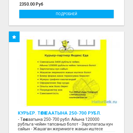
2350.00 Руб
ПОДРОБНЕЙ
КУРЬЕР. ТӨЛӨӨ СААТЫНА 250-700 РУБЛ.
ЖУМУШ ГРАФИГИ СВОБОДНЫЙ. БЕЗ
- Төлөө саатына 250-700 рубл. Айына 120000
ОПЫТА АЛАБЫЗ. ҮЙДҮН ЖАНЫНДА.
рубльга чейин тапсаныз болот - Зарплатасы кун
сайын - Жашаган жеринизге жакын иштесе