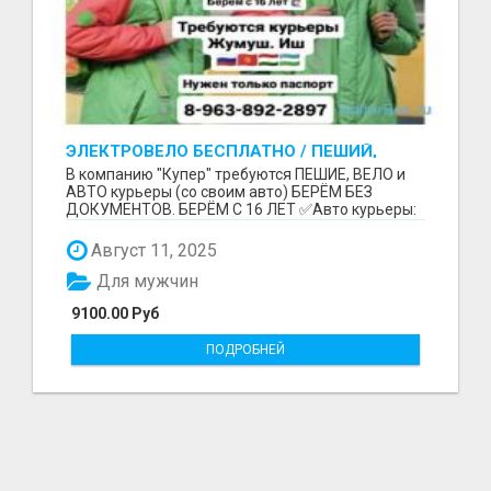
ЭЛЕКТРОВЕЛО БЕСПЛАТНО / ПЕШИЙ,
ВЕЛО, АВТО КУРЬЕРЛЕР / БЕРЕМ БЕЗ
В компанию "Купер" требуются ПЕШИЕ, ВЕЛО и
ДОКУМЕНТОВ / ЛЮБОЙ РАЙОН / С 16 ЛЕТ
АВТО курьеры (со своим авто) БЕРЁМ БЕЗ
ДОКУМЕНТОВ. БЕРЁМ С 16 ЛЕТ ✅Авто курьеры:
до 9100 рублей в...
Август 11, 2025
Для мужчин
9100.00 Руб
ПОДРОБНЕЙ