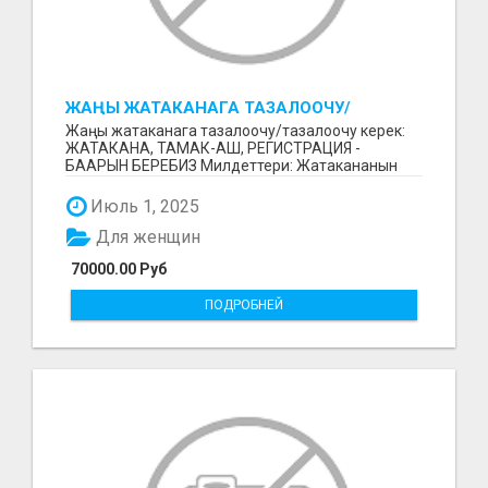
ЖАҢЫ ЖАТАКАНАГА ТАЗАЛООЧУ/
ТАЗАЛООЧУ КЕРЕК
Жаңы жатаканага тазалоочу/тазалоочу керек:
ЖАТАКАНА, ТАМАК-АШ, РЕГИСТРАЦИЯ -
БААРЫН БЕРЕБИЗ Милдеттери: Жатакананын
тазалыгын колдоо; Жатака...
Июль 1, 2025
Для женщин
70000.00 Руб
ПОДРОБНЕЙ