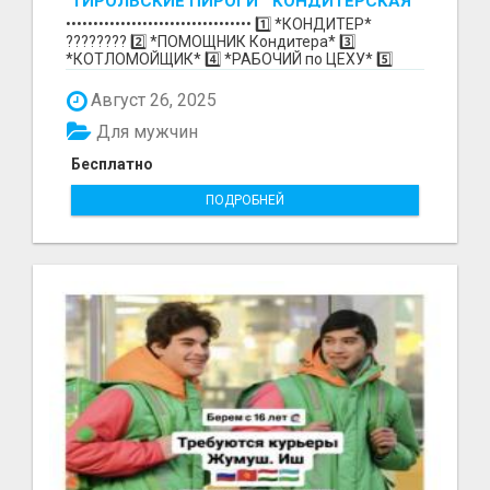
"ТИРОЛЬСКИЕ ПИРОГИ " КОНДИТЕРСКАЯ
ФАБРИКА "КРУГ "
•••••••••••••••••••••••••••••••••• 1️⃣ *КОНДИТЕР*
????‍???? 2️⃣ *ПОМОЩНИК Кондитера* 3️⃣
*КОТЛОМОЙЩИК* 4️⃣ *РАБОЧИЙ по ЦЕХУ* 5️⃣
*СБОРЩИК Ко...
Август 26, 2025
Для мужчин
Бесплатно
ПОДРОБНЕЙ