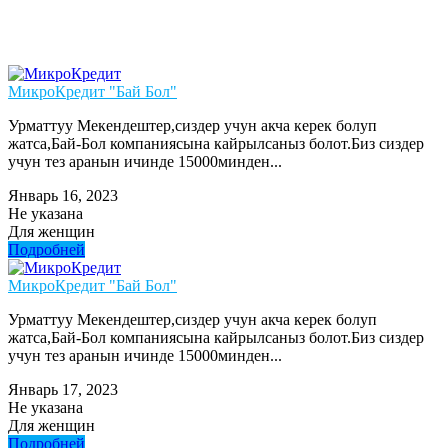
МикроКредит "Бай Бол"
Урматтуу Мекендештер,сиздер учун акча керек болуп
жатса,Бай-Бол компаниясына кайрылсаныз болот.Биз сиздер
учун тез аранын ичинде 15000минден...
Январь 16, 2023
Не указана
Для женщин
Подробней
МикроКредит "Бай Бол"
Урматтуу Мекендештер,сиздер учун акча керек болуп
жатса,Бай-Бол компаниясына кайрылсаныз болот.Биз сиздер
учун тез аранын ичинде 15000минден...
Январь 17, 2023
Не указана
Для женщин
Подробней