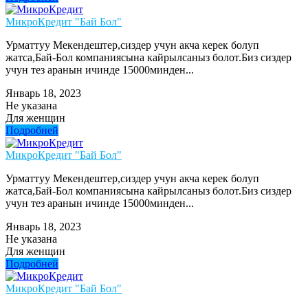
МикроКредит "Бай Бол"
Урматтуу Мекендештер,сиздер учун акча керек болуп
жатса,Бай-Бол компаниясына кайрылсаныз болот.Биз сиздер
учун тез аранын ичинде 15000минден...
Январь 18, 2023
Не указана
Для женщин
Подробней
МикроКредит "Бай Бол"
Урматтуу Мекендештер,сиздер учун акча керек болуп
жатса,Бай-Бол компаниясына кайрылсаныз болот.Биз сиздер
учун тез аранын ичинде 15000минден...
Январь 18, 2023
Не указана
Для женщин
Подробней
МикроКредит "Бай Бол"