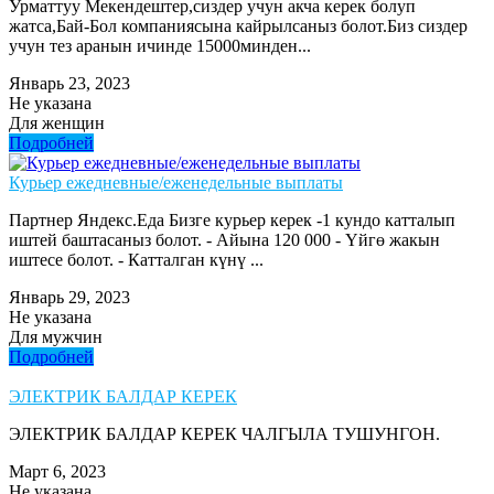
Урматтуу Мекендештер,сиздер учун акча керек болуп
жатса,Бай-Бол компаниясына кайрылсаныз болот.Биз сиздер
учун тез аранын ичинде 15000минден...
Январь 23, 2023
Не указана
Для женщин
Подробней
Курьер ежедневные/еженедельные выплаты
Партнер Яндекс.Еда Бизге курьер керек -1 кундо катталып
иштей баштасаныз болот. - Айына 120 000 - Үйгө жакын
иштесе болот. - Катталган күнү ...
Январь 29, 2023
Не указана
Для мужчин
Подробней
ЭЛЕКТРИК БАЛДАР КЕРЕК
ЭЛЕКТРИК БАЛДАР КЕРЕК ЧАЛГЫЛА ТУШУНГОН.
Март 6, 2023
Не указана