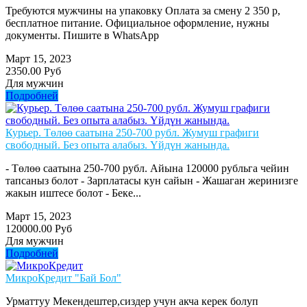
Требуются мужчины на упаковку Оплата за смену 2 350 р,
бесплатное питание. Официальное оформление, нужны
документы. Пишите в WhatsApp
Март 15, 2023
2350.00 Руб
Для мужчин
Подробней
Курьер. Төлөө саатына 250-700 рубл. Жумуш графиги
свободный. Без опыта алабыз. Үйдүн жанында.
- Төлөө саатына 250-700 рубл. Айына 120000 рубльга чейин
тапсаныз болот - Зарплатасы кун сайын - Жашаган жеринизге
жакын иштесе болот - Беке...
Март 15, 2023
120000.00 Руб
Для мужчин
Подробней
МикроКредит "Бай Бол"
Урматтуу Мекендештер,сиздер учун акча керек болуп