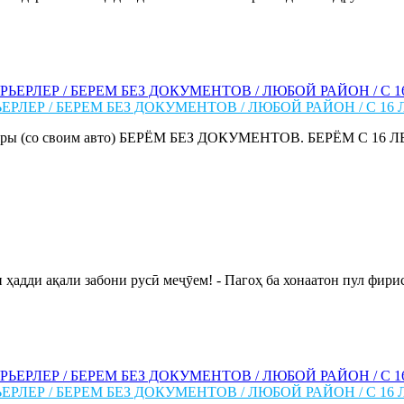
РЛЕР / БЕРЕМ БЕЗ ДОКУМЕНТОВ / ЛЮБОЙ РАЙОН / С 16 
ы (со своим авто) БЕРЁМ БЕЗ ДОКУМЕНТОВ. БЕРЁМ С 16 ЛЕТ ✅
адди ақали забони русӣ меҷӯем! - Пагоҳ ба хонаатон пул фиристе
РЛЕР / БЕРЕМ БЕЗ ДОКУМЕНТОВ / ЛЮБОЙ РАЙОН / С 16 