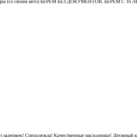
ы (со своим авто) БЕРЁМ БЕЗ ДОКУМЕНТОВ. БЕРЁМ С 16 ЛЕТ ✅
 бeз задержек! Cпeцoдeждa! Kaчественныe рacxoдники! Дpужный к