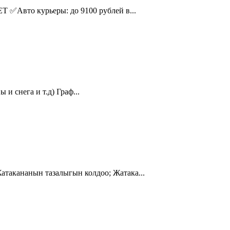
Авто курьеры: до 9100 рублей в...
и снега и т.д) Граф...
кананын тазалыгын колдоо; Жатака...