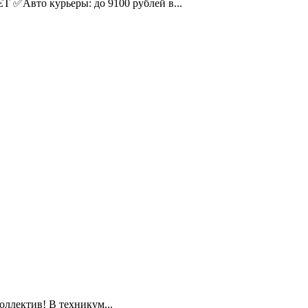
Авто курьеры: до 9100 рублей в...
оллектив! В тexникум...