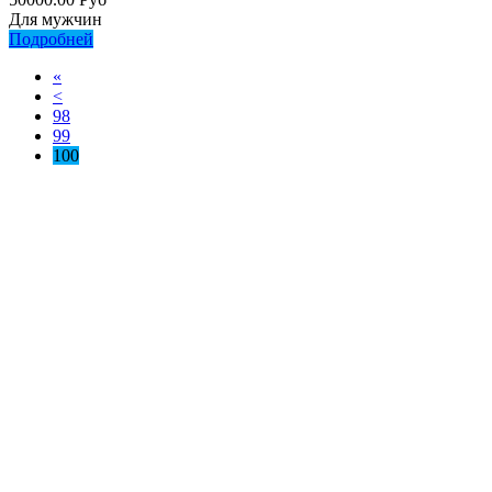
Для мужчин
Подробней
«
<
98
99
100