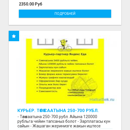
2350.00 Руб
ПОДРОБНЕЙ
КУРЬЕР. ТӨЛӨӨ СААТЫНА 250-700 РУБЛ.
ЖУМУШ ГРАФИГИ СВОБОДНЫЙ. БЕЗ
- Төлөө саатына 250-700 рубл. Айына 120000
ОПЫТА АЛАБЫЗ. ҮЙДҮН ЖАНЫНДА.
рубльга чейин тапсаныз болот - Зарплатасы кун
сайын - Жашаган жеринизге жакын иштесе