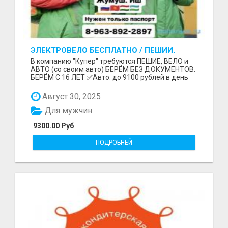
ЭЛЕКТРОВЕЛО БЕСПЛАТНО / ПЕШИЙ,
ВЕЛО, АВТО / БЕРЕМ БЕЗ ДОКУМЕНТОВ /
В компанию "Купер" требуются ПЕШИЕ, ВЕЛО и
ЛЮБОЙ РАЙОН / С 16 ЛЕТ
АВТО (со своим авто) БЕРЁМ БЕЗ ДОКУМЕНТОВ.
БЕРЁМ С 16 ЛЕТ ✅Авто: до 9100 рублей в день
(со своим ...
Август 30, 2025
Для мужчин
9300.00 Руб
ПОДРОБНЕЙ