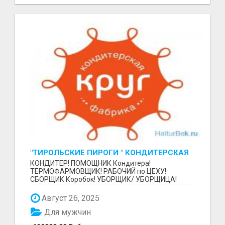
"ТИРОЛЬСКИЕ ПИРОГИ " КОНДИТЕРСКАЯ
ФАБРИКА "КРУГ "
КОНДИТЕР! ПОМОЩНИК Кондитера!
ТЕРМОФАРМОВЩИК! РАБОЧИЙ по ЦЕХУ!
СБОРЩИК Коробок! УБОРЩИК/ УБОРЩИЦА!
~~~~~~~~ Изготовление тортов и пирогов от...
Август 26, 2025
Для мужчин