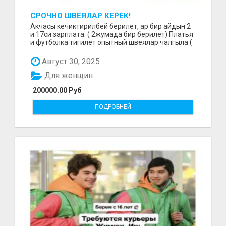
СРОЧНО ШВЕЯЛАР КЕРЕК!
Акчасы кечиктирилбей берилет, ар бир айдын 2
и 17си зарплата. ( 2жумада бир берилет) Платья
и футболка тигилет опытный швеялар чалгыла (
уйр...
Август 30, 2025
Для женщин
200000.00 Руб
ПОДРОБНЕЙ