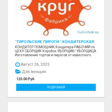
"ТИРОЛЬСКИЕ ПИРОГИ " КОНДИТЕРСКАЯ
ФАБРИКА "КРУГ "
КОНДИТЕР ПОМОЩНИК Кондитера РАБОЧИЙ по
ЦЕХУ СБОРЩИК Коробок УБОРЩИК/ УБОРЩИЦА
Изготовление тортов и пирогов от известного
бренда О П Ы...
Август 26, 2025
Для женщин
120.00 Руб
ПОДРОБНЕЙ