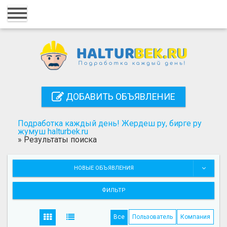
Главная
Вход
Регистрация
Контакты
ДОБАВИТЬ ОБЪЯВЛЕНИЕ
Добавить объявление
Подработка каждый день! Жердеш ру, бирге ру
Поиск
жумуш halturbek.ru
»
Результаты поиска
НОВЫЕ ОБЪЯВЛЕНИЯ
ФИЛЬТР
Все
Пользователь
Компания