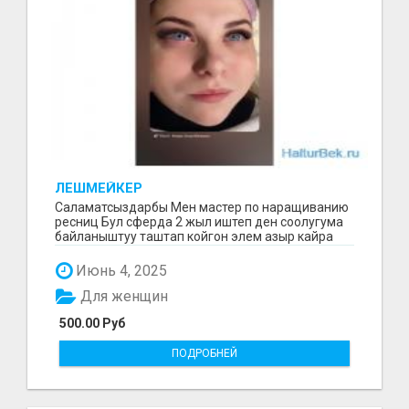
ЛЕШМЕЙКЕР
Саламатсыздарбы Мен мастер по наращиванию
ресниц Бул сферда 2 жыл иштеп ден соолугума
байланыштуу таштап койгон элем азыр кайра
баштадым маг...
Июнь 4, 2025
Для женщин
500.00 Руб
ПОДРОБНЕЙ