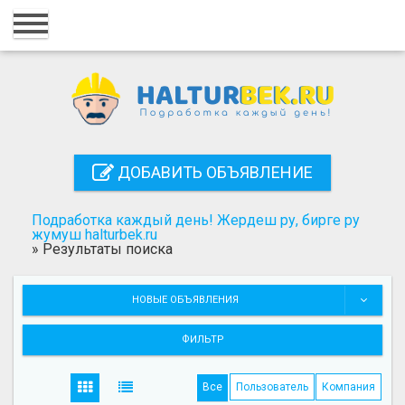
Главная
Вход
Регистрация
Контакты
ДОБАВИТЬ ОБЪЯВЛЕНИЕ
Добавить объявление
Подработка каждый день! Жердеш ру, бирге ру
Поиск
жумуш halturbek.ru
»
Результаты поиска
НОВЫЕ ОБЪЯВЛЕНИЯ
ФИЛЬТР
Все
Пользователь
Компания