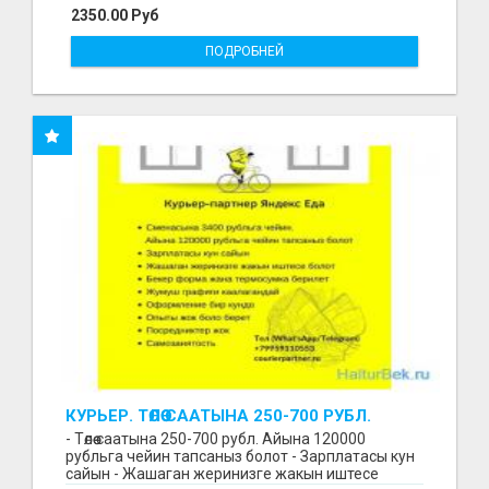
2350.00 Руб
ПОДРОБНЕЙ
КУРЬЕР. ТӨЛӨӨ СААТЫНА 250-700 РУБЛ.
ЖУМУШ ГРАФИГИ СВОБОДНЫЙ. БЕЗ
- Төлөө саатына 250-700 рубл. Айына 120000
ОПЫТА АЛАБЫЗ. ҮЙДҮН ЖАНЫНДА.
рубльга чейин тапсаныз болот - Зарплатасы кун
сайын - Жашаган жеринизге жакын иштесе