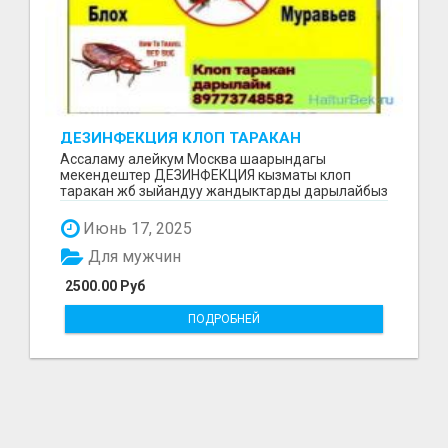
ДЕЗИНФЕКЦИЯ КЛОП ТАРАКАН
ДАРЫЛАЙБЫЗ
Ассаламу алейкум Москва шаарындагы
мекендештер ДЕЗИНФЕКЦИЯ кызматы клоп
таракан жб зыйандуу жандыктарды дарылайбыз
жумушубузга 6 ай гарантия...
Июнь 17, 2025
Для мужчин
2500.00 Руб
ПОДРОБНЕЙ