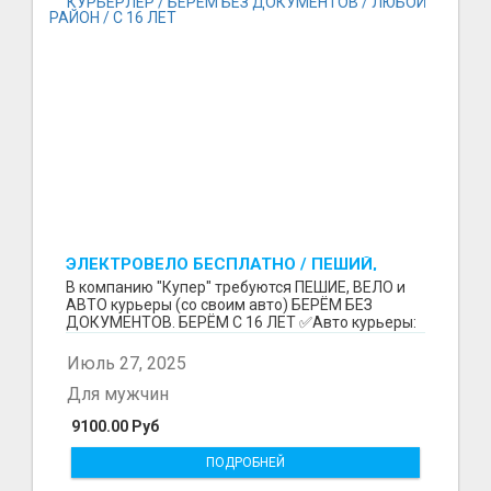
ЭЛЕКТРОВЕЛО БЕСПЛАТНО / ПЕШИЙ,
ВЕЛО, АВТО КУРЬЕРЛЕР / БЕРЕМ БЕЗ
В компанию "Купер" требуются ПЕШИЕ, ВЕЛО и
ДОКУМЕНТОВ / ЛЮБОЙ РАЙОН / С 16 ЛЕТ
АВТО курьеры (со своим авто) БЕРЁМ БЕЗ
ДОКУМЕНТОВ. БЕРЁМ С 16 ЛЕТ ✅Авто курьеры:
до 9100 рублей в...
Июль 27, 2025
Для мужчин
9100.00 Руб
ПОДРОБНЕЙ