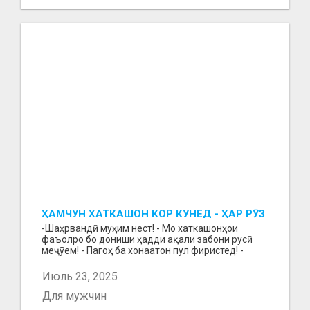
ҲАМЧУН ХАТКАШОН КОР КУНЕД - ҲАР РӮЗ
МУЗД ГИРЕД!
-Шаҳрвандӣ муҳим нест! - Мо хаткашонҳои
фаъолро бо дониши ҳадди ақали забони русӣ
меҷӯем! - Пагоҳ ба хонаатон пул фиристед! -
Бақайдгирии зу...
Июль 23, 2025
Для мужчин