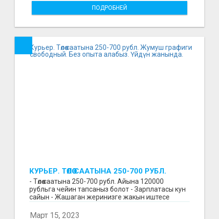
ПОДРОБНЕЙ
КУРЬЕР. ТӨЛӨӨ СААТЫНА 250-700 РУБЛ.
ЖУМУШ ГРАФИГИ СВОБОДНЫЙ. БЕЗ
- Төлөө саатына 250-700 рубл. Айына 120000
ОПЫТА АЛАБЫЗ. ҮЙДҮН ЖАНЫНДА.
рубльга чейин тапсаныз болот - Зарплатасы кун
сайын - Жашаган жеринизге жакын иштесе
болот - Беке...
Март 15, 2023