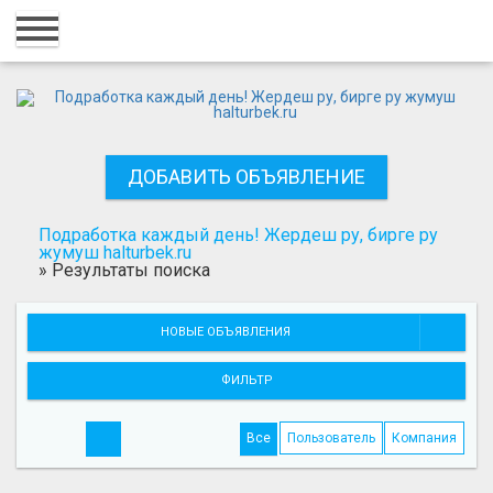
Главная
Вход
Регистрация
ДОБАВИТЬ ОБЪЯВЛЕНИЕ
Контакты
Добавить объявление
Подработка каждый день! Жердеш ру, бирге ру
жумуш halturbek.ru
»
Результаты поиска
Поиск
НОВЫЕ ОБЪЯВЛЕНИЯ
ФИЛЬТР
Все
Пользователь
Компания