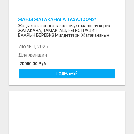
ЖАҢЫ ЖАТАКАНАГА ТАЗАЛООЧУ/
ТАЗАЛООЧУ КЕРЕК
Жаңы жатаканага тазалоочу/тазалоочу керек:
ЖАТАКАНА, ТАМАК-АШ, РЕГИСТРАЦИЯ -
БААРЫН БЕРЕБИЗ Милдеттери: Жатакананын
тазалыгын колдоо; Жатака...
Июль 1, 2025
Для женщин
70000.00 Руб
ПОДРОБНЕЙ