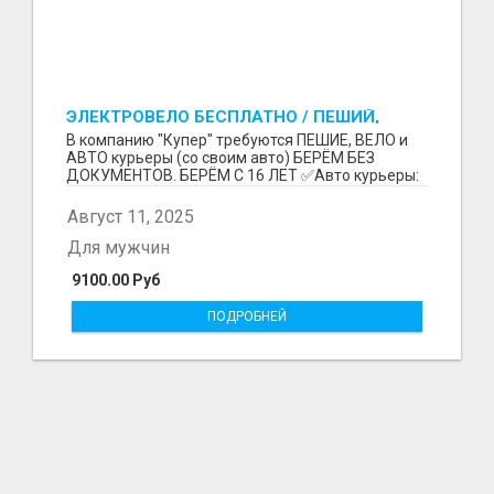
ЭЛЕКТРОВЕЛО БЕСПЛАТНО / ПЕШИЙ,
ВЕЛО, АВТО КУРЬЕРЛЕР / БЕРЕМ БЕЗ
В компанию "Купер" требуются ПЕШИЕ, ВЕЛО и
ДОКУМЕНТОВ / ЛЮБОЙ РАЙОН / С 16 ЛЕТ
АВТО курьеры (со своим авто) БЕРЁМ БЕЗ
ДОКУМЕНТОВ. БЕРЁМ С 16 ЛЕТ ✅Авто курьеры:
до 9100 рублей в...
Август 11, 2025
Для мужчин
9100.00 Руб
ПОДРОБНЕЙ