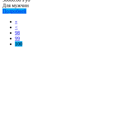
Для мужчин
Подробней
«
<
98
99
100