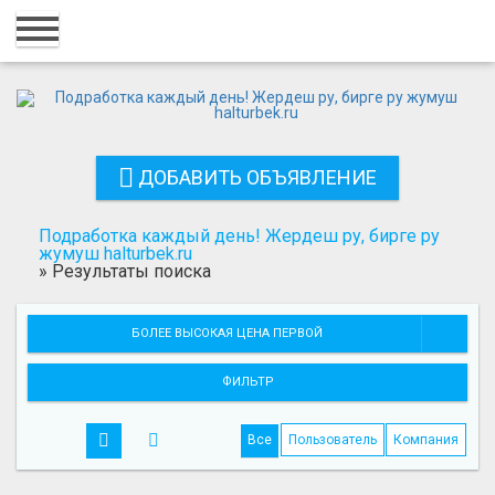
Главная
Вход
Регистрация
ДОБАВИТЬ ОБЪЯВЛЕНИЕ
Контакты
Добавить объявление
Подработка каждый день! Жердеш ру, бирге ру
жумуш halturbek.ru
»
Результаты поиска
Поиск
БОЛЕЕ ВЫСОКАЯ ЦЕНА ПЕРВОЙ
ФИЛЬТР
Все
Пользователь
Компания