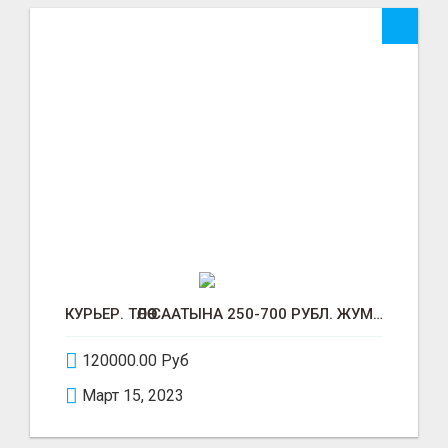
КУРЬЕР. ТӨЛӨӨ СААТЫНА 250-700 РУБЛ. ЖУМУШ ГРАФИГИ СВОБОДНЫЙ. БЕЗ ОПЫТА АЛАБЫЗ. ҮЙДҮН ЖАНЫНДА.
120000.00 Руб
Март 15, 2023