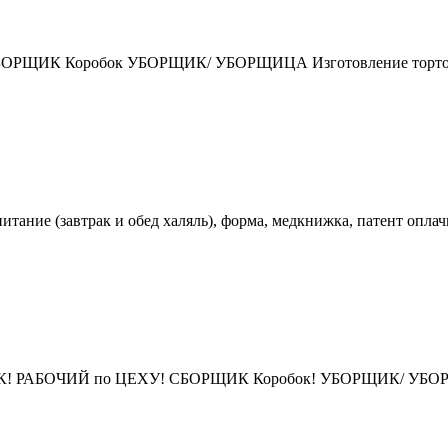
ИК Коробок УБОРЩИК/ УБОРЩИЦА Изготовление тортов и 
итание (завтрак и обед халяль), форма, медкнижка, патент оплач
ОЧИЙ по ЦЕХУ! СБОРЩИК Коробок! УБОРЩИК/ УБОРЩИЦА! 