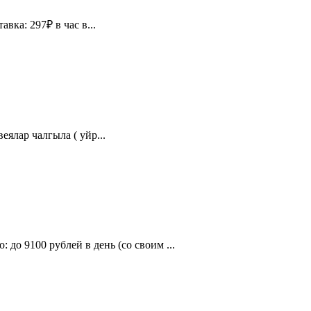
вка: 297₽ в час в...
ялар чалгыла ( уйр...
9100 рублей в день (со своим ...