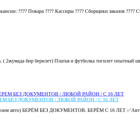
ансии: ???? Повара ???? Кассиры ???? Сборщики заказов ???? Ста
. ( 2жумада бир берилет) Платья и футболка тигилет опытный шве
ЕМ БЕЗ ДОКУМЕНТОВ / ЛЮБОЙ РАЙОН / С 16 ЛЕТ
им авто) БЕРЁМ БЕЗ ДОКУМЕНТОВ. БЕРЁМ С 16 ЛЕТ ✅Авто: до 