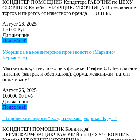
КОНДИТЕР ПОМОЩНИК Кондитера РАБОЧИЙ по ЦЕХУ
СБОРЩИК Коробок УБОРЩИК/ УБОРЩИЦА Изготовление
тортов и пирогов от известного бренда О П Ы...
Август 26, 2025
120.00 Руб
Для женщин
Подробней
Уборщица на кондитерское производство (Марьино/
Курьяново)
Мытье полов, стен, помощь в фасовке. График 6/1. Бесплатное
питание (завтрак и обед халяль), форма, медкнижка, патент
оплачиваем!!
Август 26, 2025
100000.00 Руб
Для женщин
Подробней
"Тирольские пироги " кондитерская фабрика "Круг "
КОНДИТЕР! ПОМОЩНИК Кондитера!
ТЕРМОФАРМОВЩИК! РАБОЧИЙ по ЦЕХУ! СБОРЩИК