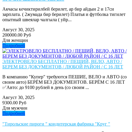
Акчасы кечиктирилбей берилет, ар бир айдын 2 и 17си
зарплата. ( 2жумада бир берилет) Платья и футболка тигилет
опытный швеялар чалгыла ( уйр...
Август 30, 2025
200000.00 Руб
Для женщин
Подробней
ЭЛЕКТРОВЕЛО БЕСПЛАТНО / ПЕШИЙ, ВЕЛО, АВТО /
БЕРЕМ БЕЗ ДОКУМЕНТОВ / ЛЮБОЙ РАЙОН / С 16 ЛЕТ
В компанию "Купер" требуются ПЕШИЕ, ВЕЛО и АВТО (со
своим авто) БЕРЁМ БЕЗ ДОКУМЕНТОВ. БЕРЁМ С 16 ЛЕТ
✅Авто: до 9100 рублей в день (со своим ...
Август 30, 2025
9300.00 Руб
Для мужчин
Подробней
"Тирольские пироги " кондитерская фабрика "Круг "