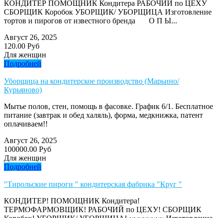
КОНДИТЕР ПОМОЩНИК Кондитера РАБОЧИЙ по ЦЕХУ
СБОРЩИК Коробок УБОРЩИК/ УБОРЩИЦА Изготовление
тортов и пирогов от известного бренда О П Ы...
Август 26, 2025
120.00 Руб
Для женщин
Подробней
Уборщица на кондитерское производство (Марьино/
Курьяново)
Мытье полов, стен, помощь в фасовке. График 6/1. Бесплатное
питание (завтрак и обед халяль), форма, медкнижка, патент
оплачиваем!!
Август 26, 2025
100000.00 Руб
Для женщин
Подробней
"Тирольские пироги " кондитерская фабрика "Круг "
КОНДИТЕР! ПОМОЩНИК Кондитера!
ТЕРМОФАРМОВЩИК! РАБОЧИЙ по ЦЕХУ! СБОРЩИК