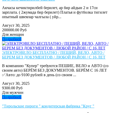
Акчасы кечиктирилбей берилет, ар бир айдын 2 и 17си
зарплата. ( 2жумада бир берилет) Платья и футболка тигилет
опытный швеялар чалгыла ( уйр...
Август 30, 2025
200000.00 Руб
Для женщин
Подробней
ЭЛЕКТРОВЕЛО БЕСПЛАТНО / ПЕШИЙ, ВЕЛО, АВТО /
БЕРЕМ БЕЗ ДОКУМЕНТОВ / ЛЮБОЙ РАЙОН / С 16 ЛЕТ
В компанию "Купер" требуются ПЕШИЕ, ВЕЛО и АВТО (со
своим авто) БЕРЁМ БЕЗ ДОКУМЕНТОВ. БЕРЁМ С 16 ЛЕТ
✅Авто: до 9100 рублей в день (со своим ...
Август 30, 2025
9300.00 Руб
Для мужчин
Подробней
"Тирольские пироги " кондитерская фабрика "Круг "