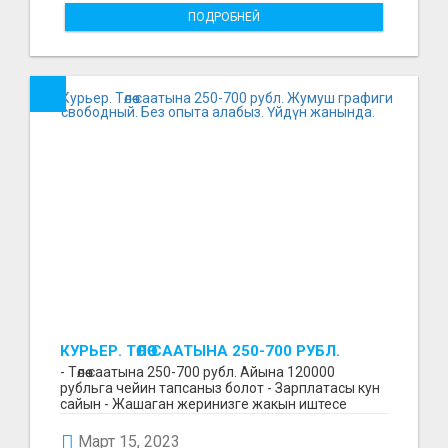
ПОДРОБНЕЙ
КУРЬЕР. ТӨЛӨӨ СААТЫНА 250-700 РУБЛ.
ЖУМУШ ГРАФИГИ СВОБОДНЫЙ. БЕЗ
- Төлөө саатына 250-700 рубл. Айына 120000
ОПЫТА АЛАБЫЗ. ҮЙДҮН ЖАНЫНДА.
рубльга чейин тапсаныз болот - Зарплатасы кун
сайын - Жашаган жеринизге жакын иштесе
болот - Беке...
Март 15, 2023