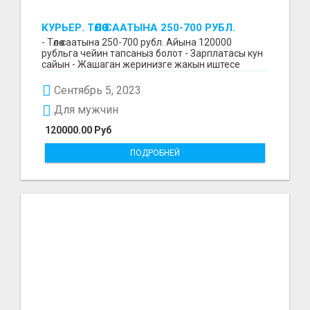
КУРЬЕР. ТӨЛӨӨ СААТЫНА 250-700 РУБЛ.
ЖУМУШ ГРАФИГИ СВОБОДНЫЙ. БЕЗ
- Төлөө саатына 250-700 рубл. Айына 120000
ОПЫТА АЛАБЫЗ. ҮЙДҮН ЖАНЫНДА.
рубльга чейин тапсаныз болот - Зарплатасы кун
сайын - Жашаган жеринизге жакын иштесе
болот - Беке...
Сентябрь 5, 2023
Для мужчин
120000.00 Руб
ПОДРОБНЕЙ