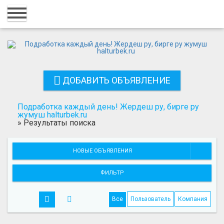
Главная
Вход
Регистрация
ДОБАВИТЬ ОБЪЯВЛЕНИЕ
Контакты
Добавить объявление
Подработка каждый день! Жердеш ру, бирге ру
жумуш halturbek.ru
»
Результаты поиска
Поиск
НОВЫЕ ОБЪЯВЛЕНИЯ
ФИЛЬТР
Все
Пользователь
Компания