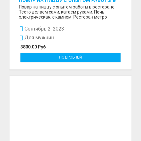
ПОВАР НА ПИЦЦУ С ОПЫТОМ РАБОТЫ В
РЕСТОРАНЕ
Повар на пиццу с опытом работы в ресторане
Тесто делаем сами, катаем руками. Печь
электрическая, с камнем. Ресторан метро
Говорово График 5/...
Сентябрь 2, 2023
Для мужчин
3800.00 Руб
ПОДРОБНЕЙ